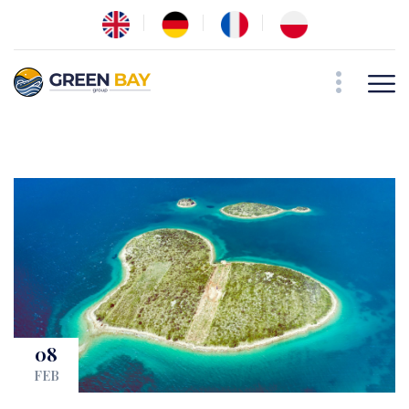
08
FEB