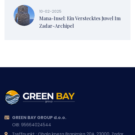
10-02-2025
Mana-Insel: Ein Verstecktes Juwel Im
Zadar-Archipel
GREEN BAY GROUP d.o.o.
OIB: 95664024544
Treffpunkt : Obala kneza Branimira 20A, 23000, Zadar