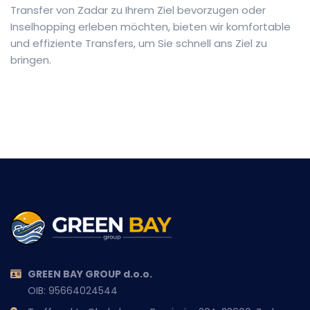
Transfer von Zadar zu Ihrem Ziel bevorzugen oder
Inselhopping erleben möchten, bieten wir komfortable
und effiziente Transfers, um Sie schnell ans Ziel zu
bringen.
GREEN BAY GROUP d.o.o.
OIB: 95664024544