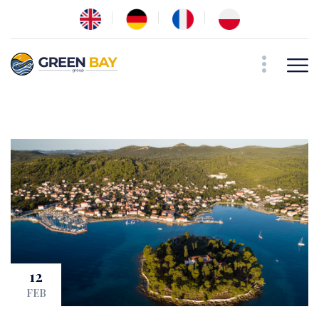
12
FEB