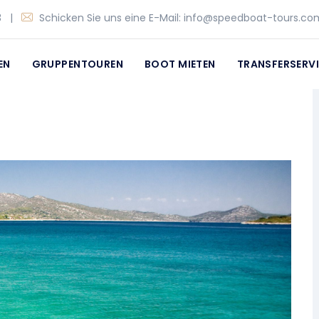
3
|
Schicken Sie uns eine E-Mail:
info@speedboat-tours.co
EN
GRUPPENTOUREN
BOOT MIETEN
TRANSFERSERV