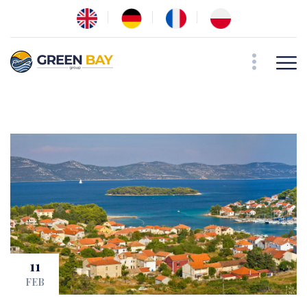
11
FEB