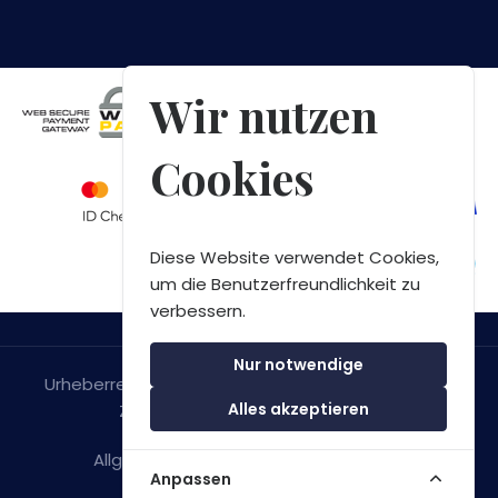
Wir nutzen
Cookies
Diese Website verwendet Cookies,
um die Benutzerfreundlichkeit zu
verbessern.
Nur notwendige
Urheberrecht © 2026 Green Bay Speedboat Tours
Alles akzeptieren
Zadar. Alle Rechte Vorbehalten.
Allgemeine Geschäftsbedingungen
&
Anpassen
Datenschutzerklarung