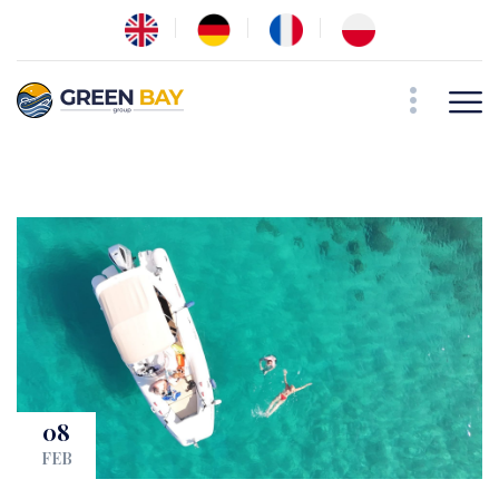
08
FEB