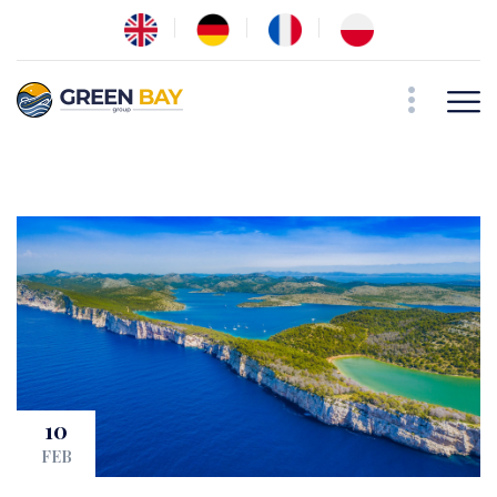
10
FEB