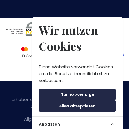
Wir nutzen
Cookies
Diese Website verwendet Cookies,
um die Benutzerfreundlichkeit zu
verbessern.
Nur notwendige
Urheberrecht © 2026 Green Bay Speedboat Tours
Alles akzeptieren
Zadar. Alle Rechte Vorbehalten.
Allgemeine Geschäftsbedingungen
&
Anpassen
Datenschutzerklarung