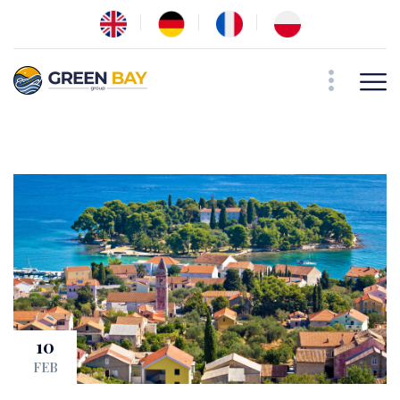
10
FEB