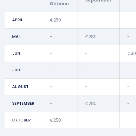
September
Oktober
APRIL
€250
-
-
MAI
-
€280
-
JUNI
-
-
€30
JULI
-
-
-
AUGUST
-
-
-
SEPTEMBER
-
€280
-
OKTOBER
€250
-
-