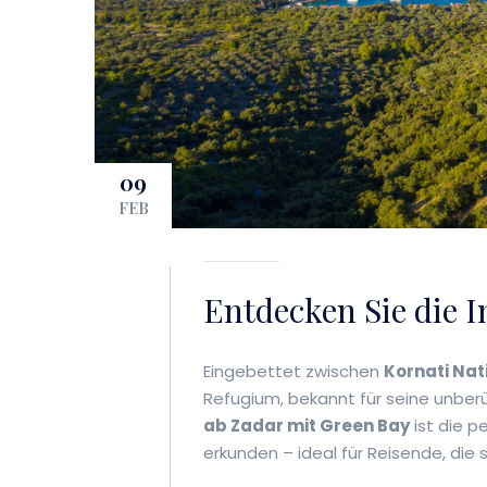
09
FEB
Entdecken Sie die I
Eingebettet zwischen
Kornati Nat
Refugium, bekannt für seine unberü
ab Zadar mit Green Bay
ist die p
erkunden – ideal für Reisende, di