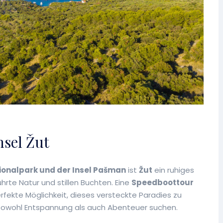
nsel Žut
ionalpark und der Insel Pašman
ist
Žut
ein ruhiges
hrte Natur und stillen Buchten. Eine
Speedboottour
erfekte Möglichkeit, dieses versteckte Paradies zu
e sowohl Entspannung als auch Abenteuer suchen.