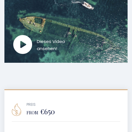
Dieses Video
ansehen!
PREIS
€650
FROM