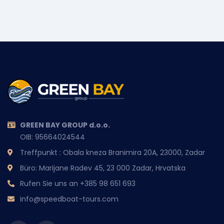
GREEN BAY GROUP d.o.o.
OIB: 95664024544
Treffpunkt : Obala kneza Branimira 20A, 23000, Zadar
Büro: Marijane Radev 45, 23 000 Zadar, Hrvatska
Rufen Sie uns an
+385 98 651 693
info@speedboat-tours.com