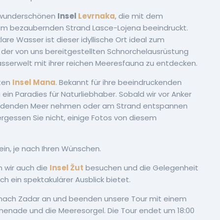
ur wunderschönen
Insel
Levrnaka
, die mit dem
m bezaubernden Strand Lasce-Lojena beeindruckt.
are Wasser ist dieser idyllische Ort ideal zum
er von uns bereitgestellten Schnorchelausrüstung
asserwelt mit ihrer reichen Meeresfauna zu entdecken.
nten
Insel Mana
. Bekannt für ihre beeindruckenden
in Paradies für Naturliebhaber. Sobald wir vor Anker
inladenden Meer nehmen oder am Strand entspannen
gessen Sie nicht, einige Fotos von diesem
ein, je nach Ihren Wünschen.
n wir auch die
Insel Žut
besuchen und die Gelegenheit
ch ein spektakulärer Ausblick bietet.
 nach Zadar an und beenden unsere Tour mit einem
menade und die Meeresorgel. Die Tour endet um 18:00