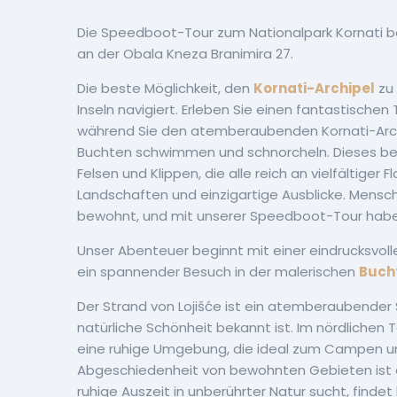
Die Speedboot-Tour zum Nationalpark Kornati be
an der Obala Kneza Branimira 27.
Die beste Möglichkeit, den
Kornati-Archipel
zu 
Inseln navigiert. Erleben Sie einen fantastische
während Sie den atemberaubenden Kornati-Archi
Buchten schwimmen und schnorcheln. Dieses beme
Felsen und Klippen, die alle reich an vielfältiger 
Landschaften und einzigartige Ausblicke. Mensc
bewohnt, und mit unserer Speedboot-Tour haben 
Unser Abenteuer beginnt mit einer eindrucksvolle
ein spannender Besuch in der malerischen
Bucht
Der Strand von Lojišće ist ein atemberaubender 
natürliche Schönheit bekannt ist. Im nördlichen 
eine ruhige Umgebung, die ideal zum Campen und
Abgeschiedenheit von bewohnten Gebieten ist er
ruhige Auszeit in unberührter Natur sucht, findet 