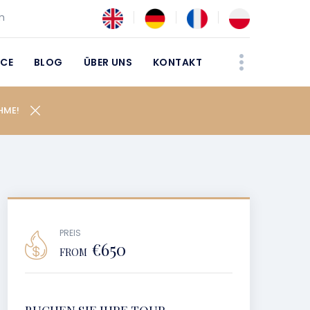
m
ICE
BLOG
ÜBER UNS
KONTAKT
HME!
PREIS
€650
FROM