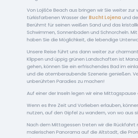
Von Lojišće Beach aus bringen wir Sie weiter z
türkisfarbenen Wasser der
Bucht Lojena
und de
Berühmt für seinen weißen Sand und das kristallkl
Schwimmen, Sonnenbaden und Schnorcheln. Mit d
haben Sie die Möglichkeit, die lebendige Unterw
Unsere Reise führt uns dann weiter zur charma
Klippen und üppig grünen Landschaften ist Mana e
gehen, können Sie ein erfrischendes Bad im e
und die atemberaubende Szenerie genießen. Ver
unberührten Paradies zu machen!
Auf einer der Inseln legen wir eine Mittagspause 
Wenn es Ihre Zeit und Vorlieben erlauben, könne
nutzen, auf den Gipfel zu wandern, von wo aus si
Nach dem Mittagessen treten wir die Rückfahrt
malerischen Panorama auf die Altstadt, die Pro